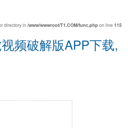
r directory in
/www/wwwroot/T1.COM/func.php
on line
115
虎视频破解版APP下载,