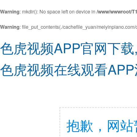
Warning
: mkdir(): No space left on device in
/www/wwwroot/T
Warning
: file_put_contents(./cachefile_yuan/meiyinpiano.com/c
色虎视频APP官网下载
色虎视频在线观看AP
抱歉，网站